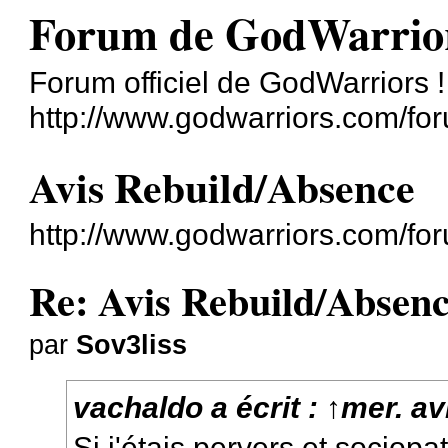
Forum de GodWarrio
Forum officiel de GodWarriors !
http://www.godwarriors.com/fo
Avis Rebuild/Absence
http://www.godwarriors.com/fo
Re: Avis Rebuild/Absen
par
Sov3liss
vachaldo
a écrit :
↑
mer. av
Si j'étais pervers et sociopa