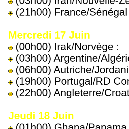
(03h00) Iran/Nouvelle-Zé
(21h00) France/Sénégal 
Mercredi 17 Juin
(00h00) Irak/Norvège :
(03h00) Argentine/Algéri
(06h00) Autriche/Jordani
(19h00) Portugal/RD Co
(22h00) Angleterre/Croat
Jeudi 18 Juin
(01h00) Ghana/Panama 