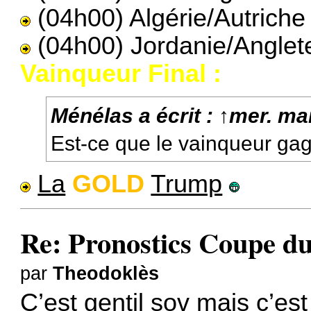
(04h00) Algérie/Autriche 
(04h00) Jordanie/Anglete
Vainqueur Final :
Ménélas
a écrit :
↑
mer. ma
Est-ce que le vainqueur g
La
GOLD
Trump
Re: Pronostics Coupe 
par
Theodoklès
C’est gentil sov mais c’est p