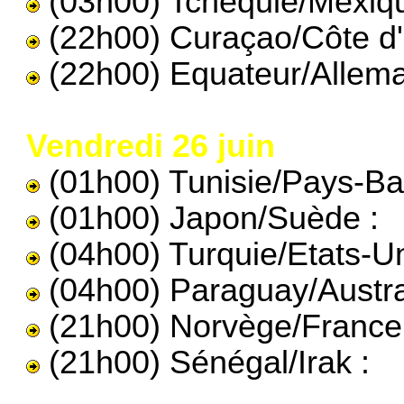
(03h00) Tchèquie/Mexiqu
(22h00) Curaçao/Côte d'I
(22h00) Equateur/Allema
Vendredi 26 juin
(01h00) Tunisie/Pays-Ba
(01h00) Japon/Suède :
(04h00) Turquie/Etats-Un
(04h00) Paraguay/Austral
(21h00) Norvège/France
(21h00) Sénégal/Irak :