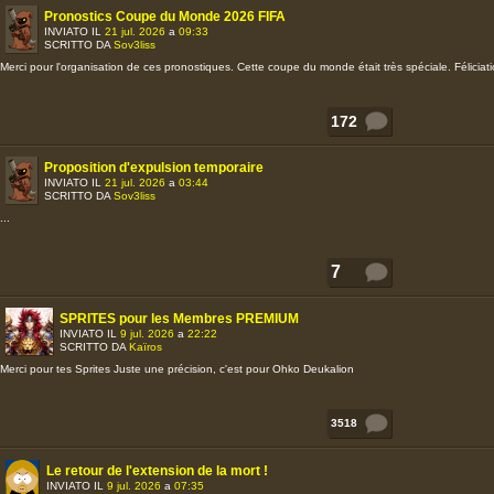
Pronostics Coupe du Monde 2026 FIFA
INVIATO IL
21 jul. 2026
a
09:33
SCRITTO DA
Sov3liss
Merci pour l'organisation de ces pronostiques. Cette coupe du monde était très spéciale. Félicia
172
Proposition d'expulsion temporaire
INVIATO IL
21 jul. 2026
a
03:44
SCRITTO DA
Sov3liss
...
7
SPRITES pour les Membres PREMIUM
INVIATO IL
9 jul. 2026
a
22:22
SCRITTO DA
Kaïros
Merci pour tes Sprites Juste une précision, c'est pour Ohko Deukalion
3518
Le retour de l'extension de la mort !
INVIATO IL
9 jul. 2026
a
07:35