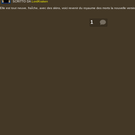
SCRITTO DA
LordKraken
Elle est tout neuve, fraîche, avec des skins, voici revenir du royaume des morts la nouvelle vers
1