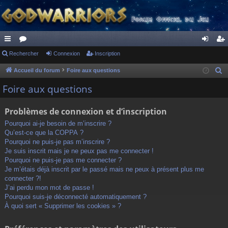
ac
Rechercher
or
Connexion
Inscription
on
ns
co
u
ne
cri
Accueil du forum
Foire aux questions
R
e
ur
m
xi
pti
Foire aux questions
c
ci
s
on
on
h
Problèmes de connexion et d’inscription
s
e
Pourquoi ai-je besoin de m’inscrire ?
r
Qu’est-ce que la COPPA ?
c
Pourquoi ne puis-je pas m’inscrire ?
h
Je suis inscrit mais je ne peux pas me connecter !
Pourquoi ne puis-je pas me connecter ?
e
Je m’étais déjà inscrit par le passé mais ne peux à présent plus me
r
connecter ?!
J’ai perdu mon mot de passe !
Pourquoi suis-je déconnecté automatiquement ?
À quoi sert « Supprimer les cookies » ?