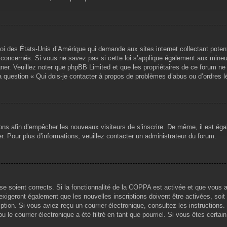
loi des États-Unis d’Amérique qui demande aux sites internet collectant pote
concernés. Si vous ne savez pas si cette loi s’applique également aux mineu
igner. Veuillez noter que phpBB Limited et que les propriétaires de ce forum 
la question « Qui dois-je contacter à propos de problèmes d’abus ou d’ordres l
tions afin d’empêcher les nouveaux visiteurs de s’inscrire. De même, il est ég
iser. Pour plus d’informations, veuillez contacter un administrateur du forum.
sse soient corrects. Si la fonctionnalité de la COPPA est activée et que vous 
exigeront également que les nouvelles inscriptions doivent être activées, soi
ription. Si vous aviez reçu un courrier électronique, consultez les instruction
le courrier électronique a été filtré en tant que pourriel. Si vous êtes certai