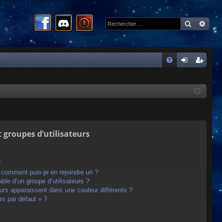
Recherc
Rech
R
FA
on
ns
Q
ne
cri
xi
pti
on
on
t groupes d’utilisateurs
?
t comment puis-je en rejoindre un ?
le d’un groupe d’utilisateurs ?
eurs apparaissent dans une couleur différente ?
rs par défaut » ?