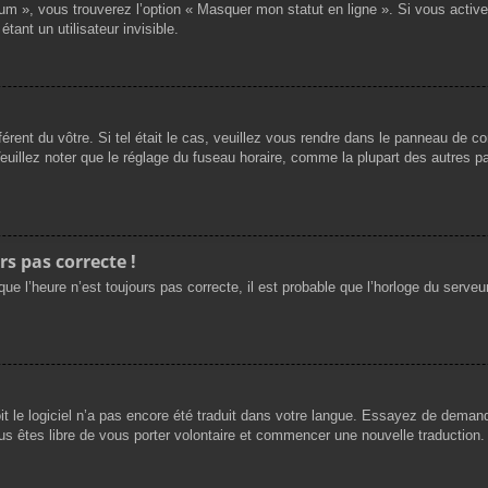
rum », vous trouverez l’option « Masquer mon statut en ligne ». Si vous activ
nt un utilisateur invisible.
férent du vôtre. Si tel était le cas, veuillez vous rendre dans le panneau de cont
llez noter que le réglage du fuseau horaire, comme la plupart des autres para
rs pas correcte !
ue l’heure n’est toujours pas correcte, il est probable que l’horloge du serveur
oit le logiciel n’a pas encore été traduit dans votre langue. Essayez de demande
us êtes libre de vous porter volontaire et commencer une nouvelle traduction. 