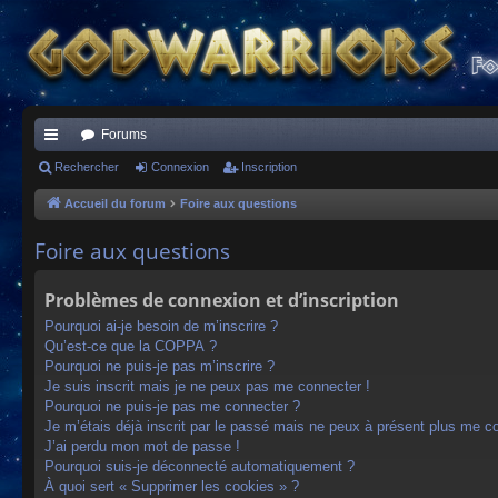
Forums
ac
Rechercher
Connexion
Inscription
co
Accueil du forum
Foire aux questions
ur
Foire aux questions
ci
Problèmes de connexion et d’inscription
s
Pourquoi ai-je besoin de m’inscrire ?
Qu’est-ce que la COPPA ?
Pourquoi ne puis-je pas m’inscrire ?
Je suis inscrit mais je ne peux pas me connecter !
Pourquoi ne puis-je pas me connecter ?
Je m’étais déjà inscrit par le passé mais ne peux à présent plus me c
J’ai perdu mon mot de passe !
Pourquoi suis-je déconnecté automatiquement ?
À quoi sert « Supprimer les cookies » ?