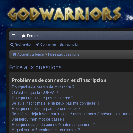
Forums
ac
Rechercher
Connexion
Inscription
co
Accueil du forum
Foire aux questions
ur
Foire aux questions
ci
Problèmes de connexion et d’inscription
s
Pourquoi ai-je besoin de m’inscrire ?
Qu’est-ce que la COPPA ?
Pourquoi ne puis-je pas m’inscrire ?
Je suis inscrit mais je ne peux pas me connecter !
Pourquoi ne puis-je pas me connecter ?
Je m’étais déjà inscrit par le passé mais ne peux à présent plus me c
J’ai perdu mon mot de passe !
Pourquoi suis-je déconnecté automatiquement ?
À quoi sert « Supprimer les cookies » ?