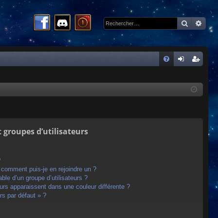
Recherc
Rech
R
FA
on
ns
Q
ne
cri
xi
pti
on
on
t groupes d’utilisateurs
?
t comment puis-je en rejoindre un ?
le d’un groupe d’utilisateurs ?
eurs apparaissent dans une couleur différente ?
rs par défaut » ?