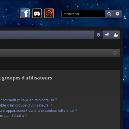
Recherc
Rech
R
FA
on
ns
Q
ne
cri
xi
pti
on
on
t groupes d’utilisateurs
?
t comment puis-je en rejoindre un ?
le d’un groupe d’utilisateurs ?
eurs apparaissent dans une couleur différente ?
rs par défaut » ?