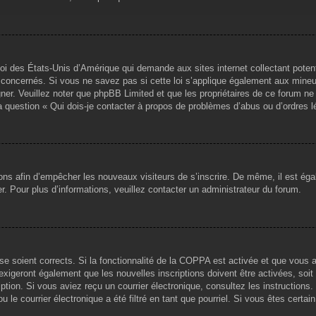
loi des États-Unis d’Amérique qui demande aux sites internet collectant pote
concernés. Si vous ne savez pas si cette loi s’applique également aux mineu
igner. Veuillez noter que phpBB Limited et que les propriétaires de ce forum 
la question « Qui dois-je contacter à propos de problèmes d’abus ou d’ordres l
tions afin d’empêcher les nouveaux visiteurs de s’inscrire. De même, il est ég
iser. Pour plus d’informations, veuillez contacter un administrateur du forum.
sse soient corrects. Si la fonctionnalité de la COPPA est activée et que vous 
exigeront également que les nouvelles inscriptions doivent être activées, soi
ription. Si vous aviez reçu un courrier électronique, consultez les instruction
le courrier électronique a été filtré en tant que pourriel. Si vous êtes certai