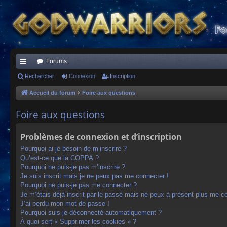
Forums
ac
Rechercher
Connexion
Inscription
co
Accueil du forum
Foire aux questions
ur
Foire aux questions
ci
Problèmes de connexion et d’inscription
s
Pourquoi ai-je besoin de m’inscrire ?
Qu’est-ce que la COPPA ?
Pourquoi ne puis-je pas m’inscrire ?
Je suis inscrit mais je ne peux pas me connecter !
Pourquoi ne puis-je pas me connecter ?
Je m’étais déjà inscrit par le passé mais ne peux à présent plus me c
J’ai perdu mon mot de passe !
Pourquoi suis-je déconnecté automatiquement ?
À quoi sert « Supprimer les cookies » ?