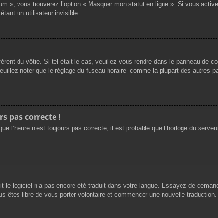
rum », vous trouverez l’option « Masquer mon statut en ligne ». Si vous activ
nt un utilisateur invisible.
férent du vôtre. Si tel était le cas, veuillez vous rendre dans le panneau de cont
llez noter que le réglage du fuseau horaire, comme la plupart des autres para
rs pas correcte !
ue l’heure n’est toujours pas correcte, il est probable que l’horloge du serveur
oit le logiciel n’a pas encore été traduit dans votre langue. Essayez de demande
us êtes libre de vous porter volontaire et commencer une nouvelle traduction. 