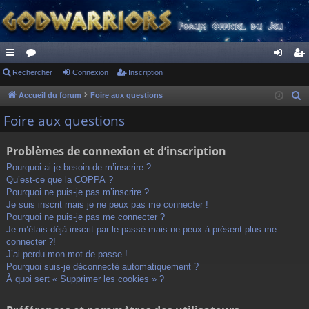
ac
Rechercher
or
Connexion
Inscription
on
ns
co
u
ne
cri
Accueil du forum
Foire aux questions
R
e
ur
m
xi
pti
Foire aux questions
c
ci
s
on
on
h
Problèmes de connexion et d’inscription
s
e
Pourquoi ai-je besoin de m’inscrire ?
r
Qu’est-ce que la COPPA ?
c
Pourquoi ne puis-je pas m’inscrire ?
h
Je suis inscrit mais je ne peux pas me connecter !
Pourquoi ne puis-je pas me connecter ?
e
Je m’étais déjà inscrit par le passé mais ne peux à présent plus me
r
connecter ?!
J’ai perdu mon mot de passe !
Pourquoi suis-je déconnecté automatiquement ?
À quoi sert « Supprimer les cookies » ?