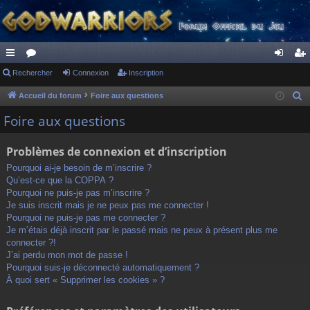
ac
Rechercher
or
Connexion
Inscription
on
ns
co
u
ne
cri
Accueil du forum
Foire aux questions
R
e
ur
m
xi
pti
Foire aux questions
c
ci
s
on
on
h
Problèmes de connexion et d’inscription
s
e
Pourquoi ai-je besoin de m’inscrire ?
r
Qu’est-ce que la COPPA ?
c
Pourquoi ne puis-je pas m’inscrire ?
h
Je suis inscrit mais je ne peux pas me connecter !
Pourquoi ne puis-je pas me connecter ?
e
Je m’étais déjà inscrit par le passé mais ne peux à présent plus me
r
connecter ?!
J’ai perdu mon mot de passe !
Pourquoi suis-je déconnecté automatiquement ?
À quoi sert « Supprimer les cookies » ?