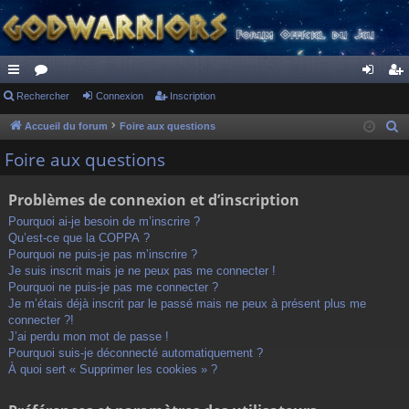
ac
Rechercher
or
Connexion
Inscription
on
ns
co
u
ne
cri
Accueil du forum
Foire aux questions
R
e
ur
m
xi
pti
Foire aux questions
c
ci
s
on
on
h
Problèmes de connexion et d’inscription
s
e
Pourquoi ai-je besoin de m’inscrire ?
r
Qu’est-ce que la COPPA ?
c
Pourquoi ne puis-je pas m’inscrire ?
h
Je suis inscrit mais je ne peux pas me connecter !
Pourquoi ne puis-je pas me connecter ?
e
Je m’étais déjà inscrit par le passé mais ne peux à présent plus me
r
connecter ?!
J’ai perdu mon mot de passe !
Pourquoi suis-je déconnecté automatiquement ?
À quoi sert « Supprimer les cookies » ?