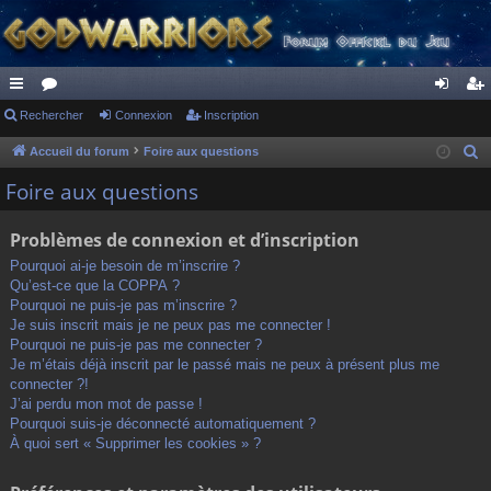
ac
Rechercher
or
Connexion
Inscription
on
ns
co
u
ne
cri
Accueil du forum
Foire aux questions
R
e
ur
m
xi
pti
Foire aux questions
c
ci
s
on
on
h
Problèmes de connexion et d’inscription
s
e
Pourquoi ai-je besoin de m’inscrire ?
r
Qu’est-ce que la COPPA ?
c
Pourquoi ne puis-je pas m’inscrire ?
h
Je suis inscrit mais je ne peux pas me connecter !
Pourquoi ne puis-je pas me connecter ?
e
Je m’étais déjà inscrit par le passé mais ne peux à présent plus me
r
connecter ?!
J’ai perdu mon mot de passe !
Pourquoi suis-je déconnecté automatiquement ?
À quoi sert « Supprimer les cookies » ?