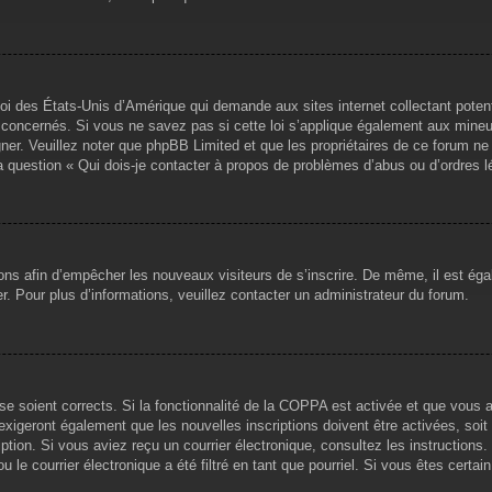
loi des États-Unis d’Amérique qui demande aux sites internet collectant pote
concernés. Si vous ne savez pas si cette loi s’applique également aux mineu
igner. Veuillez noter que phpBB Limited et que les propriétaires de ce forum 
la question « Qui dois-je contacter à propos de problèmes d’abus ou d’ordres l
tions afin d’empêcher les nouveaux visiteurs de s’inscrire. De même, il est ég
iser. Pour plus d’informations, veuillez contacter un administrateur du forum.
sse soient corrects. Si la fonctionnalité de la COPPA est activée et que vous 
exigeront également que les nouvelles inscriptions doivent être activées, soi
ription. Si vous aviez reçu un courrier électronique, consultez les instruction
le courrier électronique a été filtré en tant que pourriel. Si vous êtes certai