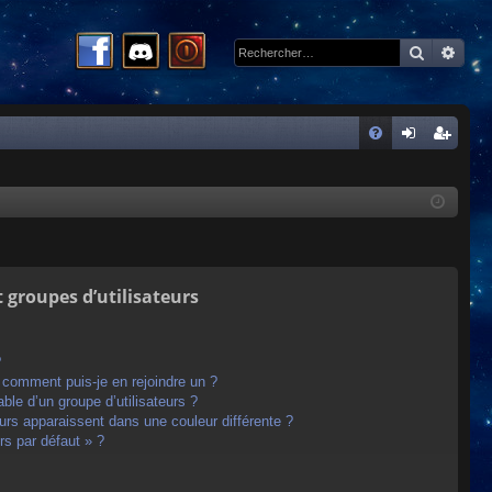
Recherc
Rech
R
FA
on
ns
Q
ne
cri
xi
pti
on
on
t groupes d’utilisateurs
?
t comment puis-je en rejoindre un ?
le d’un groupe d’utilisateurs ?
eurs apparaissent dans une couleur différente ?
rs par défaut » ?