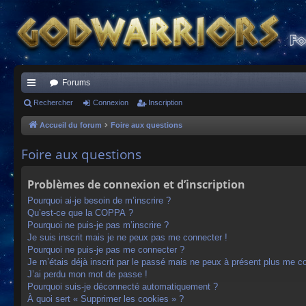
Forums
ac
Rechercher
Connexion
Inscription
co
Accueil du forum
Foire aux questions
ur
Foire aux questions
ci
Problèmes de connexion et d’inscription
s
Pourquoi ai-je besoin de m’inscrire ?
Qu’est-ce que la COPPA ?
Pourquoi ne puis-je pas m’inscrire ?
Je suis inscrit mais je ne peux pas me connecter !
Pourquoi ne puis-je pas me connecter ?
Je m’étais déjà inscrit par le passé mais ne peux à présent plus me c
J’ai perdu mon mot de passe !
Pourquoi suis-je déconnecté automatiquement ?
À quoi sert « Supprimer les cookies » ?