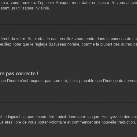
rum », vous trouverez l’option « Masquer mon statut en ligne ». Si vous activ
nt un utilisateur invisible.
férent du vôtre. Si tel était le cas, veuillez vous rendre dans le panneau de cont
llez noter que le réglage du fuseau horaire, comme la plupart des autres para
rs pas correcte !
ue l’heure n’est toujours pas correcte, il est probable que l’horloge du serveur
oit le logiciel n’a pas encore été traduit dans votre langue. Essayez de demande
us êtes libre de vous porter volontaire et commencer une nouvelle traduction. 