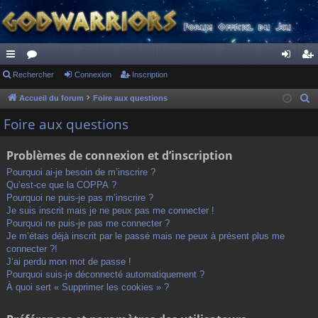
ac
Rechercher
or
Connexion
Inscription
on
ns
co
u
ne
cri
Accueil du forum
Foire aux questions
R
e
ur
m
xi
pti
Foire aux questions
c
ci
s
on
on
h
Problèmes de connexion et d’inscription
s
e
Pourquoi ai-je besoin de m’inscrire ?
r
Qu’est-ce que la COPPA ?
c
Pourquoi ne puis-je pas m’inscrire ?
h
Je suis inscrit mais je ne peux pas me connecter !
Pourquoi ne puis-je pas me connecter ?
e
Je m’étais déjà inscrit par le passé mais ne peux à présent plus me
r
connecter ?!
J’ai perdu mon mot de passe !
Pourquoi suis-je déconnecté automatiquement ?
À quoi sert « Supprimer les cookies » ?