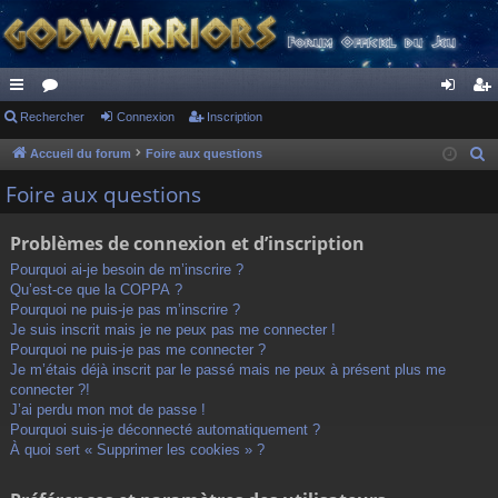
ac
Rechercher
or
Connexion
Inscription
on
ns
co
u
ne
cri
Accueil du forum
Foire aux questions
R
e
ur
m
xi
pti
Foire aux questions
c
ci
s
on
on
h
Problèmes de connexion et d’inscription
s
e
Pourquoi ai-je besoin de m’inscrire ?
r
Qu’est-ce que la COPPA ?
c
Pourquoi ne puis-je pas m’inscrire ?
h
Je suis inscrit mais je ne peux pas me connecter !
Pourquoi ne puis-je pas me connecter ?
e
Je m’étais déjà inscrit par le passé mais ne peux à présent plus me
r
connecter ?!
J’ai perdu mon mot de passe !
Pourquoi suis-je déconnecté automatiquement ?
À quoi sert « Supprimer les cookies » ?