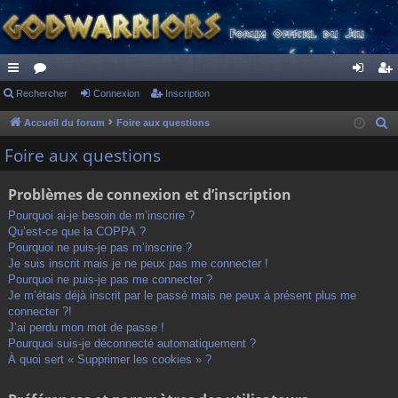
ac
Rechercher
or
Connexion
Inscription
on
ns
co
u
ne
cri
Accueil du forum
Foire aux questions
R
e
ur
m
xi
pti
Foire aux questions
c
ci
s
on
on
h
Problèmes de connexion et d’inscription
s
e
Pourquoi ai-je besoin de m’inscrire ?
r
Qu’est-ce que la COPPA ?
c
Pourquoi ne puis-je pas m’inscrire ?
h
Je suis inscrit mais je ne peux pas me connecter !
Pourquoi ne puis-je pas me connecter ?
e
Je m’étais déjà inscrit par le passé mais ne peux à présent plus me
r
connecter ?!
J’ai perdu mon mot de passe !
Pourquoi suis-je déconnecté automatiquement ?
À quoi sert « Supprimer les cookies » ?