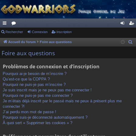
ac
Rechercher
or
Connexion
Inscription
on
ns
co
u
ne
cri
Accueil du forum
Foire aux questions
R
e
ur
m
xi
pti
Foire aux questions
c
ci
s
on
on
h
Problèmes de connexion et d’inscription
s
e
Pourquoi ai-je besoin de m’inscrire ?
r
Qu’est-ce que la COPPA ?
c
Pourquoi ne puis-je pas m’inscrire ?
h
Je suis inscrit mais je ne peux pas me connecter !
Pourquoi ne puis-je pas me connecter ?
e
Je m’étais déjà inscrit par le passé mais ne peux à présent plus me
r
connecter ?!
J’ai perdu mon mot de passe !
Pourquoi suis-je déconnecté automatiquement ?
À quoi sert « Supprimer les cookies » ?