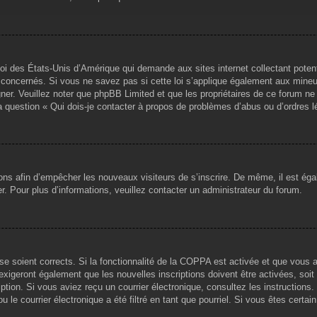
loi des États-Unis d’Amérique qui demande aux sites internet collectant pote
concernés. Si vous ne savez pas si cette loi s’applique également aux mineu
igner. Veuillez noter que phpBB Limited et que les propriétaires de ce forum 
la question « Qui dois-je contacter à propos de problèmes d’abus ou d’ordres l
tions afin d’empêcher les nouveaux visiteurs de s’inscrire. De même, il est ég
iser. Pour plus d’informations, veuillez contacter un administrateur du forum.
sse soient corrects. Si la fonctionnalité de la COPPA est activée et que vous 
exigeront également que les nouvelles inscriptions doivent être activées, soi
ription. Si vous aviez reçu un courrier électronique, consultez les instruction
le courrier électronique a été filtré en tant que pourriel. Si vous êtes certai