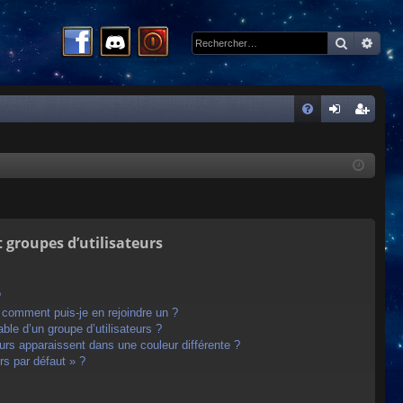
Recherc
Rech
R
FA
on
ns
Q
ne
cri
xi
pti
on
on
t groupes d’utilisateurs
?
t comment puis-je en rejoindre un ?
le d’un groupe d’utilisateurs ?
eurs apparaissent dans une couleur différente ?
rs par défaut » ?