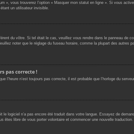
rum », vous trouverez l’option « Masquer mon statut en ligne ». Si vous activ
nt un utilisateur invisible.
férent du vôtre. Si tel était le cas, veuillez vous rendre dans le panneau de cont
llez noter que le réglage du fuseau horaire, comme la plupart des autres para
rs pas correcte !
ue l’heure n’est toujours pas correcte, il est probable que l’horloge du serveur
oit le logiciel n’a pas encore été traduit dans votre langue. Essayez de demande
us êtes libre de vous porter volontaire et commencer une nouvelle traduction. 