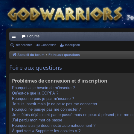
Forums
ac
Rechercher
Connexion
Inscription
co
Accueil du forum
Foire aux questions
ur
Foire aux questions
ci
Problèmes de connexion et d’inscription
s
Pourquoi ai-je besoin de m’inscrire ?
Qu’est-ce que la COPPA ?
Pourquoi ne puis-je pas m’inscrire ?
Je suis inscrit mais je ne peux pas me connecter !
Pourquoi ne puis-je pas me connecter ?
Je m’étais déjà inscrit par le passé mais ne peux à présent plus me c
J’ai perdu mon mot de passe !
Pourquoi suis-je déconnecté automatiquement ?
À quoi sert « Supprimer les cookies » ?