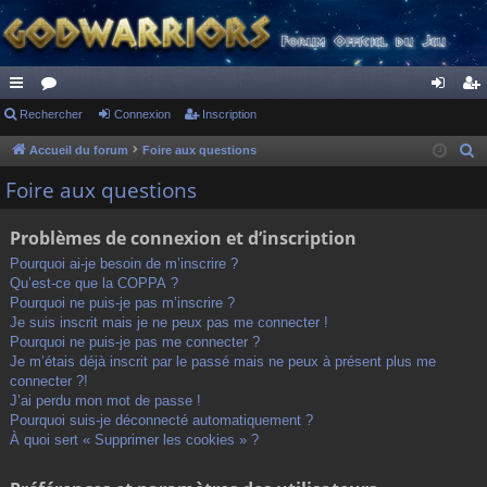
ac
Rechercher
or
Connexion
Inscription
on
ns
co
u
ne
cri
Accueil du forum
Foire aux questions
R
e
ur
m
xi
pti
Foire aux questions
c
ci
s
on
on
h
Problèmes de connexion et d’inscription
s
e
Pourquoi ai-je besoin de m’inscrire ?
r
Qu’est-ce que la COPPA ?
c
Pourquoi ne puis-je pas m’inscrire ?
h
Je suis inscrit mais je ne peux pas me connecter !
Pourquoi ne puis-je pas me connecter ?
e
Je m’étais déjà inscrit par le passé mais ne peux à présent plus me
r
connecter ?!
J’ai perdu mon mot de passe !
Pourquoi suis-je déconnecté automatiquement ?
À quoi sert « Supprimer les cookies » ?