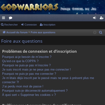
ac
Rechercher
or
Connexion
Inscription
on
ns
co
u
ne
cri
Accueil du forum
Foire aux questions
R
e
ur
m
xi
pti
Foire aux questions
c
ci
s
on
on
h
Problèmes de connexion et d’inscription
s
e
Pourquoi ai-je besoin de m’inscrire ?
r
Qu’est-ce que la COPPA ?
c
Pourquoi ne puis-je pas m’inscrire ?
h
Je suis inscrit mais je ne peux pas me connecter !
Pourquoi ne puis-je pas me connecter ?
e
Je m’étais déjà inscrit par le passé mais ne peux à présent plus me
r
connecter ?!
J’ai perdu mon mot de passe !
Pourquoi suis-je déconnecté automatiquement ?
À quoi sert « Supprimer les cookies » ?