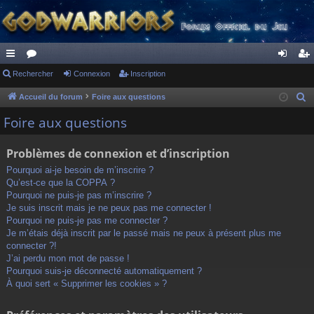
ac
Rechercher
or
Connexion
Inscription
on
ns
co
u
ne
cri
Accueil du forum
Foire aux questions
R
e
ur
m
xi
pti
Foire aux questions
c
ci
s
on
on
h
Problèmes de connexion et d’inscription
s
e
Pourquoi ai-je besoin de m’inscrire ?
r
Qu’est-ce que la COPPA ?
c
Pourquoi ne puis-je pas m’inscrire ?
h
Je suis inscrit mais je ne peux pas me connecter !
Pourquoi ne puis-je pas me connecter ?
e
Je m’étais déjà inscrit par le passé mais ne peux à présent plus me
r
connecter ?!
J’ai perdu mon mot de passe !
Pourquoi suis-je déconnecté automatiquement ?
À quoi sert « Supprimer les cookies » ?