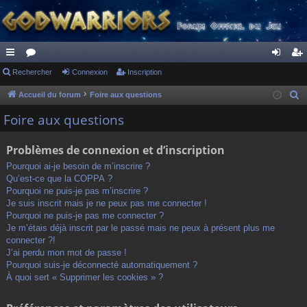
ac
Rechercher
or
Connexion
Inscription
on
ns
co
u
ne
cri
Accueil du forum
Foire aux questions
R
e
ur
m
xi
pti
Foire aux questions
c
ci
s
on
on
h
Problèmes de connexion et d’inscription
s
e
Pourquoi ai-je besoin de m’inscrire ?
r
Qu’est-ce que la COPPA ?
c
Pourquoi ne puis-je pas m’inscrire ?
h
Je suis inscrit mais je ne peux pas me connecter !
Pourquoi ne puis-je pas me connecter ?
e
Je m’étais déjà inscrit par le passé mais ne peux à présent plus me
r
connecter ?!
J’ai perdu mon mot de passe !
Pourquoi suis-je déconnecté automatiquement ?
À quoi sert « Supprimer les cookies » ?