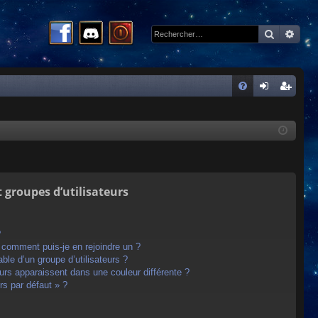
Recherc
Rech
R
FA
on
ns
Q
ne
cri
xi
pti
on
on
t groupes d’utilisateurs
?
t comment puis-je en rejoindre un ?
le d’un groupe d’utilisateurs ?
eurs apparaissent dans une couleur différente ?
rs par défaut » ?