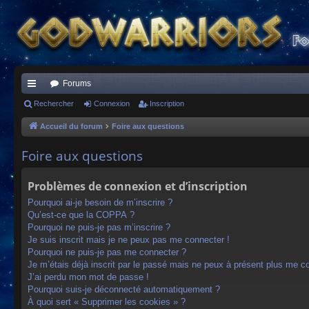
Forums
ac
Rechercher
Connexion
Inscription
co
Accueil du forum
Foire aux questions
ur
Foire aux questions
ci
Problèmes de connexion et d’inscription
s
Pourquoi ai-je besoin de m’inscrire ?
Qu’est-ce que la COPPA ?
Pourquoi ne puis-je pas m’inscrire ?
Je suis inscrit mais je ne peux pas me connecter !
Pourquoi ne puis-je pas me connecter ?
Je m’étais déjà inscrit par le passé mais ne peux à présent plus me c
J’ai perdu mon mot de passe !
Pourquoi suis-je déconnecté automatiquement ?
À quoi sert « Supprimer les cookies » ?