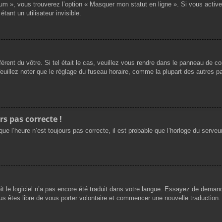
rum », vous trouverez l’option « Masquer mon statut en ligne ». Si vous activ
nt un utilisateur invisible.
férent du vôtre. Si tel était le cas, veuillez vous rendre dans le panneau de cont
llez noter que le réglage du fuseau horaire, comme la plupart des autres para
rs pas correcte !
ue l’heure n’est toujours pas correcte, il est probable que l’horloge du serveur
oit le logiciel n’a pas encore été traduit dans votre langue. Essayez de demande
us êtes libre de vous porter volontaire et commencer une nouvelle traduction. 