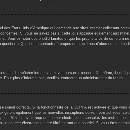
loi des États-Unis d’Amérique qui demande aux sites internet collectant pote
concernés. Si vous ne savez pas si cette loi s’applique également aux mineu
igner. Veuillez noter que phpBB Limited et que les propriétaires de ce forum 
la question « Qui dois-je contacter à propos de problèmes d’abus ou d’ordres l
tions afin d’empêcher les nouveaux visiteurs de s’inscrire. De même, il est ég
iser. Pour plus d’informations, veuillez contacter un administrateur du forum.
sse soient corrects. Si la fonctionnalité de la COPPA est activée et que vous 
exigeront également que les nouvelles inscriptions doivent être activées, soi
ription. Si vous aviez reçu un courrier électronique, consultez les instruction
le courrier électronique a été filtré en tant que pourriel. Si vous êtes certai