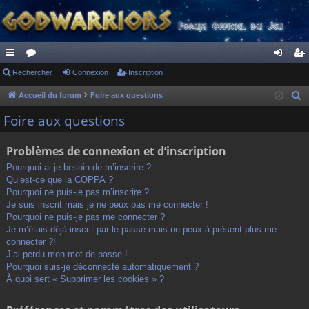
ac
Rechercher
or
Connexion
Inscription
on
ns
co
u
ne
cri
Accueil du forum
Foire aux questions
R
e
ur
m
xi
pti
Foire aux questions
c
ci
s
on
on
h
Problèmes de connexion et d’inscription
s
e
Pourquoi ai-je besoin de m’inscrire ?
r
Qu’est-ce que la COPPA ?
c
Pourquoi ne puis-je pas m’inscrire ?
h
Je suis inscrit mais je ne peux pas me connecter !
Pourquoi ne puis-je pas me connecter ?
e
Je m’étais déjà inscrit par le passé mais ne peux à présent plus me
r
connecter ?!
J’ai perdu mon mot de passe !
Pourquoi suis-je déconnecté automatiquement ?
À quoi sert « Supprimer les cookies » ?