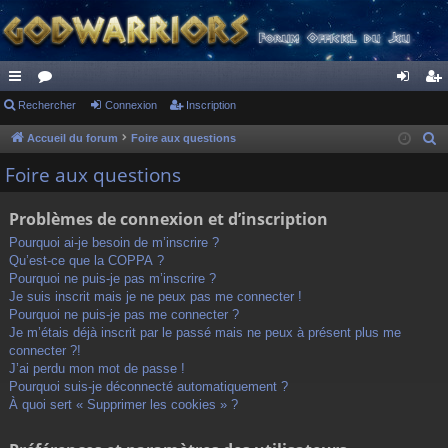
ac
Rechercher
or
Connexion
Inscription
on
ns
co
u
ne
cri
Accueil du forum
Foire aux questions
R
e
ur
m
xi
pti
Foire aux questions
c
ci
s
on
on
h
Problèmes de connexion et d’inscription
s
e
Pourquoi ai-je besoin de m’inscrire ?
r
Qu’est-ce que la COPPA ?
c
Pourquoi ne puis-je pas m’inscrire ?
h
Je suis inscrit mais je ne peux pas me connecter !
Pourquoi ne puis-je pas me connecter ?
e
Je m’étais déjà inscrit par le passé mais ne peux à présent plus me
r
connecter ?!
J’ai perdu mon mot de passe !
Pourquoi suis-je déconnecté automatiquement ?
À quoi sert « Supprimer les cookies » ?