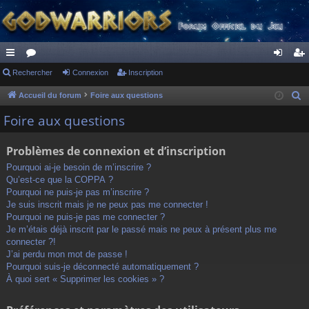
ac
Rechercher
or
Connexion
Inscription
on
ns
co
u
ne
cri
Accueil du forum
Foire aux questions
R
e
ur
m
xi
pti
Foire aux questions
c
ci
s
on
on
h
Problèmes de connexion et d’inscription
s
e
Pourquoi ai-je besoin de m’inscrire ?
r
Qu’est-ce que la COPPA ?
c
Pourquoi ne puis-je pas m’inscrire ?
h
Je suis inscrit mais je ne peux pas me connecter !
Pourquoi ne puis-je pas me connecter ?
e
Je m’étais déjà inscrit par le passé mais ne peux à présent plus me
r
connecter ?!
J’ai perdu mon mot de passe !
Pourquoi suis-je déconnecté automatiquement ?
À quoi sert « Supprimer les cookies » ?