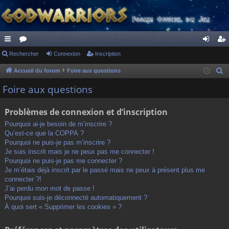
ac
Rechercher
or
Connexion
Inscription
on
ns
co
u
ne
cri
Accueil du forum
Foire aux questions
R
e
ur
m
xi
pti
Foire aux questions
c
ci
s
on
on
h
Problèmes de connexion et d’inscription
s
e
Pourquoi ai-je besoin de m’inscrire ?
r
Qu’est-ce que la COPPA ?
c
Pourquoi ne puis-je pas m’inscrire ?
h
Je suis inscrit mais je ne peux pas me connecter !
Pourquoi ne puis-je pas me connecter ?
e
Je m’étais déjà inscrit par le passé mais ne peux à présent plus me
r
connecter ?!
J’ai perdu mon mot de passe !
Pourquoi suis-je déconnecté automatiquement ?
À quoi sert « Supprimer les cookies » ?