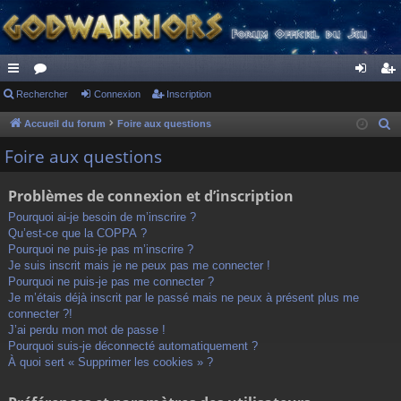
ac
Rechercher
or
Connexion
Inscription
on
ns
co
u
ne
cri
Accueil du forum
Foire aux questions
R
e
ur
m
xi
pti
Foire aux questions
c
ci
s
on
on
h
Problèmes de connexion et d’inscription
s
e
Pourquoi ai-je besoin de m’inscrire ?
r
Qu’est-ce que la COPPA ?
c
Pourquoi ne puis-je pas m’inscrire ?
h
Je suis inscrit mais je ne peux pas me connecter !
Pourquoi ne puis-je pas me connecter ?
e
Je m’étais déjà inscrit par le passé mais ne peux à présent plus me
r
connecter ?!
J’ai perdu mon mot de passe !
Pourquoi suis-je déconnecté automatiquement ?
À quoi sert « Supprimer les cookies » ?