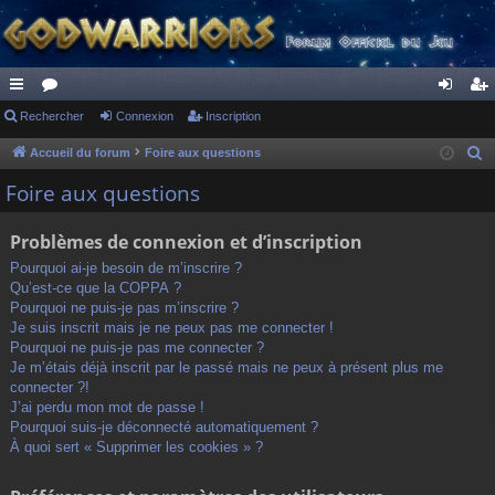
ac
Rechercher
or
Connexion
Inscription
on
ns
co
u
ne
cri
Accueil du forum
Foire aux questions
R
e
ur
m
xi
pti
Foire aux questions
c
ci
s
on
on
h
Problèmes de connexion et d’inscription
s
e
Pourquoi ai-je besoin de m’inscrire ?
r
Qu’est-ce que la COPPA ?
c
Pourquoi ne puis-je pas m’inscrire ?
h
Je suis inscrit mais je ne peux pas me connecter !
Pourquoi ne puis-je pas me connecter ?
e
Je m’étais déjà inscrit par le passé mais ne peux à présent plus me
r
connecter ?!
J’ai perdu mon mot de passe !
Pourquoi suis-je déconnecté automatiquement ?
À quoi sert « Supprimer les cookies » ?