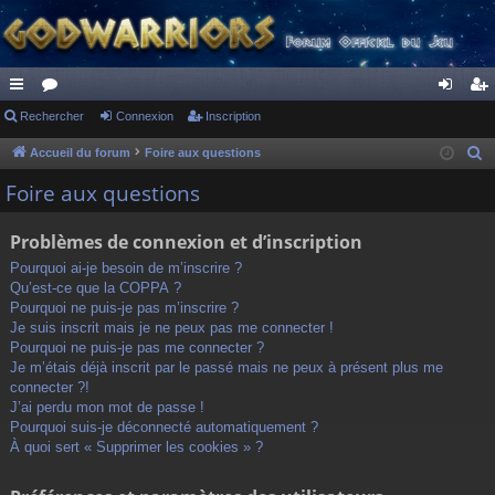
ac
Rechercher
or
Connexion
Inscription
on
ns
co
u
ne
cri
Accueil du forum
Foire aux questions
R
e
ur
m
xi
pti
Foire aux questions
c
ci
s
on
on
h
Problèmes de connexion et d’inscription
s
e
Pourquoi ai-je besoin de m’inscrire ?
r
Qu’est-ce que la COPPA ?
c
Pourquoi ne puis-je pas m’inscrire ?
h
Je suis inscrit mais je ne peux pas me connecter !
Pourquoi ne puis-je pas me connecter ?
e
Je m’étais déjà inscrit par le passé mais ne peux à présent plus me
r
connecter ?!
J’ai perdu mon mot de passe !
Pourquoi suis-je déconnecté automatiquement ?
À quoi sert « Supprimer les cookies » ?