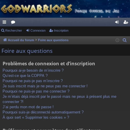
ac
Rechercher
or
Connexion
Inscription
on
ns
co
u
ne
cri
Accueil du forum
Foire aux questions
R
e
ur
m
xi
pti
Foire aux questions
c
ci
s
on
on
h
Problèmes de connexion et d’inscription
s
e
Pourquoi ai-je besoin de m’inscrire ?
r
Qu’est-ce que la COPPA ?
c
Pourquoi ne puis-je pas m’inscrire ?
h
Je suis inscrit mais je ne peux pas me connecter !
Pourquoi ne puis-je pas me connecter ?
e
Je m’étais déjà inscrit par le passé mais ne peux à présent plus me
r
connecter ?!
J’ai perdu mon mot de passe !
Pourquoi suis-je déconnecté automatiquement ?
À quoi sert « Supprimer les cookies » ?