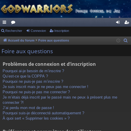
ac
Rechercher
or
Connexion
Inscription
on
ns
co
u
ne
cri
Accueil du forum
Foire aux questions
R
e
ur
m
xi
pti
Foire aux questions
c
ci
s
on
on
h
Problèmes de connexion et d’inscription
s
e
Pourquoi ai-je besoin de m’inscrire ?
r
Qu’est-ce que la COPPA ?
c
Pourquoi ne puis-je pas m’inscrire ?
h
Je suis inscrit mais je ne peux pas me connecter !
Pourquoi ne puis-je pas me connecter ?
e
Je m’étais déjà inscrit par le passé mais ne peux à présent plus me
r
connecter ?!
J’ai perdu mon mot de passe !
Pourquoi suis-je déconnecté automatiquement ?
À quoi sert « Supprimer les cookies » ?