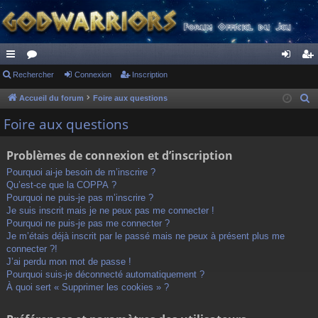
ac
Rechercher
or
Connexion
Inscription
on
ns
co
u
ne
cri
Accueil du forum
Foire aux questions
R
e
ur
m
xi
pti
Foire aux questions
c
ci
s
on
on
h
Problèmes de connexion et d’inscription
s
e
Pourquoi ai-je besoin de m’inscrire ?
r
Qu’est-ce que la COPPA ?
c
Pourquoi ne puis-je pas m’inscrire ?
h
Je suis inscrit mais je ne peux pas me connecter !
Pourquoi ne puis-je pas me connecter ?
e
Je m’étais déjà inscrit par le passé mais ne peux à présent plus me
r
connecter ?!
J’ai perdu mon mot de passe !
Pourquoi suis-je déconnecté automatiquement ?
À quoi sert « Supprimer les cookies » ?