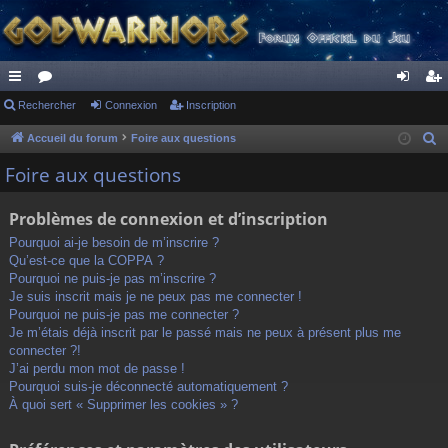
ac
Rechercher
or
Connexion
Inscription
on
ns
co
u
ne
cri
Accueil du forum
Foire aux questions
R
e
ur
m
xi
pti
Foire aux questions
c
ci
s
on
on
h
Problèmes de connexion et d’inscription
s
e
Pourquoi ai-je besoin de m’inscrire ?
r
Qu’est-ce que la COPPA ?
c
Pourquoi ne puis-je pas m’inscrire ?
h
Je suis inscrit mais je ne peux pas me connecter !
Pourquoi ne puis-je pas me connecter ?
e
Je m’étais déjà inscrit par le passé mais ne peux à présent plus me
r
connecter ?!
J’ai perdu mon mot de passe !
Pourquoi suis-je déconnecté automatiquement ?
À quoi sert « Supprimer les cookies » ?