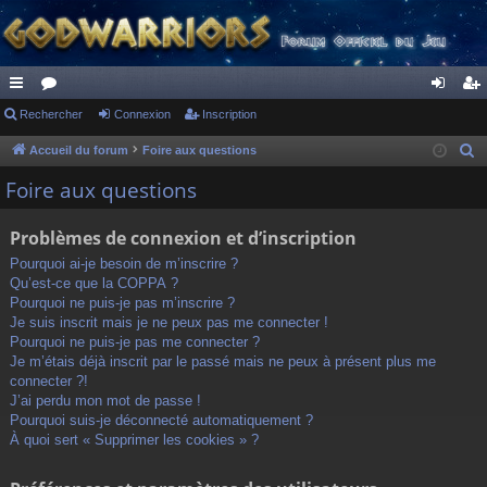
ac
Rechercher
or
Connexion
Inscription
on
ns
co
u
ne
cri
Accueil du forum
Foire aux questions
R
e
ur
m
xi
pti
Foire aux questions
c
ci
s
on
on
h
Problèmes de connexion et d’inscription
s
e
Pourquoi ai-je besoin de m’inscrire ?
r
Qu’est-ce que la COPPA ?
c
Pourquoi ne puis-je pas m’inscrire ?
h
Je suis inscrit mais je ne peux pas me connecter !
Pourquoi ne puis-je pas me connecter ?
e
Je m’étais déjà inscrit par le passé mais ne peux à présent plus me
r
connecter ?!
J’ai perdu mon mot de passe !
Pourquoi suis-je déconnecté automatiquement ?
À quoi sert « Supprimer les cookies » ?