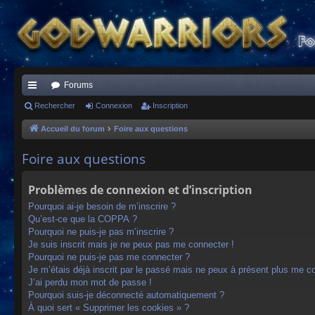
Forums
ac
Rechercher
Connexion
Inscription
co
Accueil du forum
Foire aux questions
ur
Foire aux questions
ci
Problèmes de connexion et d’inscription
s
Pourquoi ai-je besoin de m’inscrire ?
Qu’est-ce que la COPPA ?
Pourquoi ne puis-je pas m’inscrire ?
Je suis inscrit mais je ne peux pas me connecter !
Pourquoi ne puis-je pas me connecter ?
Je m’étais déjà inscrit par le passé mais ne peux à présent plus me c
J’ai perdu mon mot de passe !
Pourquoi suis-je déconnecté automatiquement ?
À quoi sert « Supprimer les cookies » ?