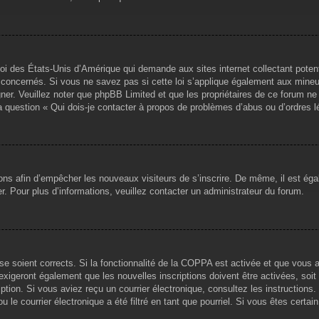
loi des États-Unis d’Amérique qui demande aux sites internet collectant pote
concernés. Si vous ne savez pas si cette loi s’applique également aux mineu
igner. Veuillez noter que phpBB Limited et que les propriétaires de ce forum 
la question « Qui dois-je contacter à propos de problèmes d’abus ou d’ordres l
tions afin d’empêcher les nouveaux visiteurs de s’inscrire. De même, il est ég
iser. Pour plus d’informations, veuillez contacter un administrateur du forum.
sse soient corrects. Si la fonctionnalité de la COPPA est activée et que vous 
exigeront également que les nouvelles inscriptions doivent être activées, soi
ription. Si vous aviez reçu un courrier électronique, consultez les instruction
le courrier électronique a été filtré en tant que pourriel. Si vous êtes certai