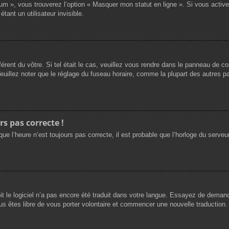
rum », vous trouverez l’option « Masquer mon statut en ligne ». Si vous activ
nt un utilisateur invisible.
férent du vôtre. Si tel était le cas, veuillez vous rendre dans le panneau de cont
llez noter que le réglage du fuseau horaire, comme la plupart des autres para
rs pas correcte !
ue l’heure n’est toujours pas correcte, il est probable que l’horloge du serveur
oit le logiciel n’a pas encore été traduit dans votre langue. Essayez de demande
us êtes libre de vous porter volontaire et commencer une nouvelle traduction. 