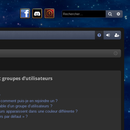
Recherc
Rech
R
FA
on
ns
Q
ne
cri
xi
pti
on
on
t groupes d’utilisateurs
?
t comment puis-je en rejoindre un ?
le d’un groupe d’utilisateurs ?
eurs apparaissent dans une couleur différente ?
rs par défaut » ?