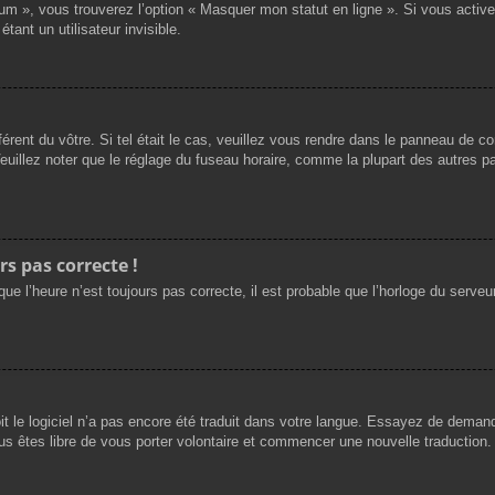
rum », vous trouverez l’option « Masquer mon statut en ligne ». Si vous activ
nt un utilisateur invisible.
férent du vôtre. Si tel était le cas, veuillez vous rendre dans le panneau de cont
llez noter que le réglage du fuseau horaire, comme la plupart des autres para
rs pas correcte !
ue l’heure n’est toujours pas correcte, il est probable que l’horloge du serveur
oit le logiciel n’a pas encore été traduit dans votre langue. Essayez de demande
us êtes libre de vous porter volontaire et commencer une nouvelle traduction. 