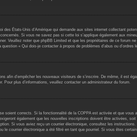
loi des États-Unis d’Amérique qui demande aux sites internet collectant pote
concernés. Si vous ne savez pas si cette loi s’applique également aux mineu
igner. Veuillez noter que phpBB Limited et que les propriétaires de ce forum 
la question « Qui dois-je contacter à propos de problèmes d’abus ou d’ordres l
tions afin d’empêcher les nouveaux visiteurs de s’inscrire. De même, il est ég
iser. Pour plus d’informations, veuillez contacter un administrateur du forum.
sse soient corrects. Si la fonctionnalité de la COPPA est activée et que vous 
exigeront également que les nouvelles inscriptions doivent être activées, soi
ription. Si vous aviez reçu un courrier électronique, consultez les instruction
le courrier électronique a été filtré en tant que pourriel. Si vous êtes certai