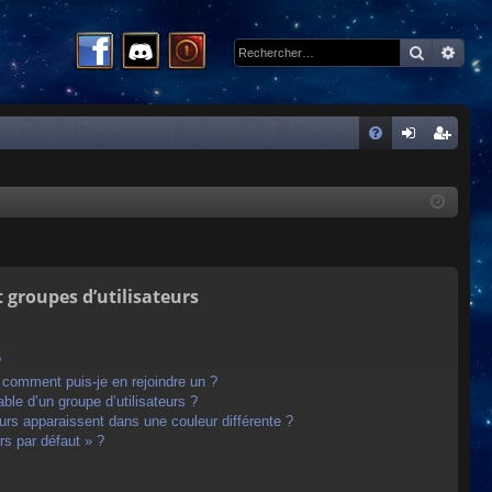
Recherc
Rech
R
FA
on
ns
Q
ne
cri
xi
pti
on
on
t groupes d’utilisateurs
?
t comment puis-je en rejoindre un ?
le d’un groupe d’utilisateurs ?
eurs apparaissent dans une couleur différente ?
rs par défaut » ?