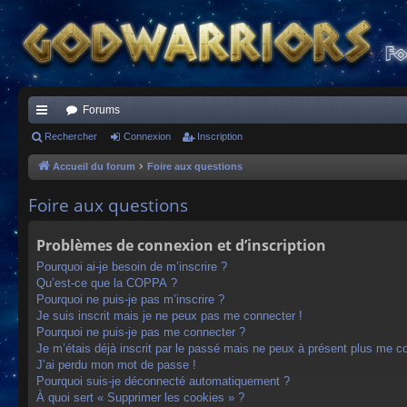
Forums
ac
Rechercher
Connexion
Inscription
co
Accueil du forum
Foire aux questions
ur
Foire aux questions
ci
Problèmes de connexion et d’inscription
s
Pourquoi ai-je besoin de m’inscrire ?
Qu’est-ce que la COPPA ?
Pourquoi ne puis-je pas m’inscrire ?
Je suis inscrit mais je ne peux pas me connecter !
Pourquoi ne puis-je pas me connecter ?
Je m’étais déjà inscrit par le passé mais ne peux à présent plus me c
J’ai perdu mon mot de passe !
Pourquoi suis-je déconnecté automatiquement ?
À quoi sert « Supprimer les cookies » ?