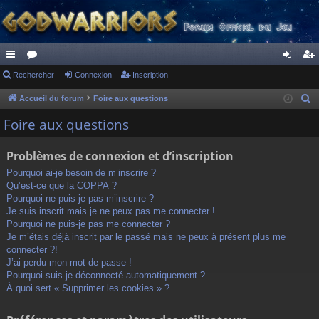
ac
Rechercher
or
Connexion
Inscription
on
ns
co
u
ne
cri
Accueil du forum
Foire aux questions
R
e
ur
m
xi
pti
Foire aux questions
c
ci
s
on
on
h
Problèmes de connexion et d’inscription
s
e
Pourquoi ai-je besoin de m’inscrire ?
r
Qu’est-ce que la COPPA ?
c
Pourquoi ne puis-je pas m’inscrire ?
h
Je suis inscrit mais je ne peux pas me connecter !
Pourquoi ne puis-je pas me connecter ?
e
Je m’étais déjà inscrit par le passé mais ne peux à présent plus me
r
connecter ?!
J’ai perdu mon mot de passe !
Pourquoi suis-je déconnecté automatiquement ?
À quoi sert « Supprimer les cookies » ?