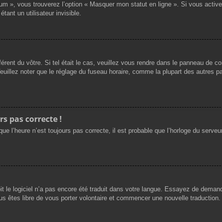
rum », vous trouverez l’option « Masquer mon statut en ligne ». Si vous activ
nt un utilisateur invisible.
férent du vôtre. Si tel était le cas, veuillez vous rendre dans le panneau de cont
llez noter que le réglage du fuseau horaire, comme la plupart des autres para
rs pas correcte !
ue l’heure n’est toujours pas correcte, il est probable que l’horloge du serveur
oit le logiciel n’a pas encore été traduit dans votre langue. Essayez de demande
us êtes libre de vous porter volontaire et commencer une nouvelle traduction. 