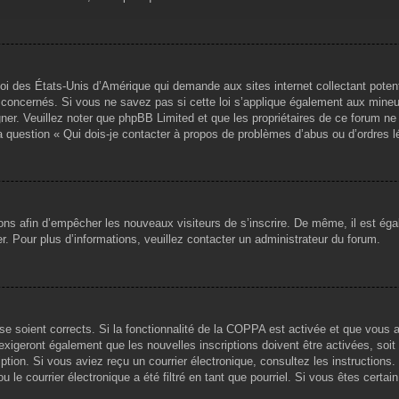
loi des États-Unis d’Amérique qui demande aux sites internet collectant pote
concernés. Si vous ne savez pas si cette loi s’applique également aux mineu
igner. Veuillez noter que phpBB Limited et que les propriétaires de ce forum 
la question « Qui dois-je contacter à propos de problèmes d’abus ou d’ordres l
tions afin d’empêcher les nouveaux visiteurs de s’inscrire. De même, il est ég
iser. Pour plus d’informations, veuillez contacter un administrateur du forum.
sse soient corrects. Si la fonctionnalité de la COPPA est activée et que vous 
exigeront également que les nouvelles inscriptions doivent être activées, soi
ription. Si vous aviez reçu un courrier électronique, consultez les instruction
le courrier électronique a été filtré en tant que pourriel. Si vous êtes certai