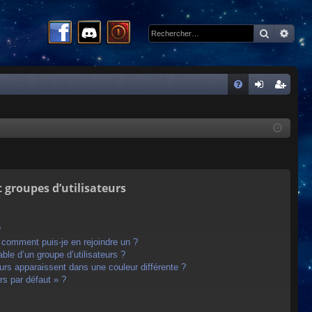
Recherc
Rech
R
FA
on
ns
Q
ne
cri
xi
pti
on
on
t groupes d’utilisateurs
?
t comment puis-je en rejoindre un ?
le d’un groupe d’utilisateurs ?
eurs apparaissent dans une couleur différente ?
rs par défaut » ?