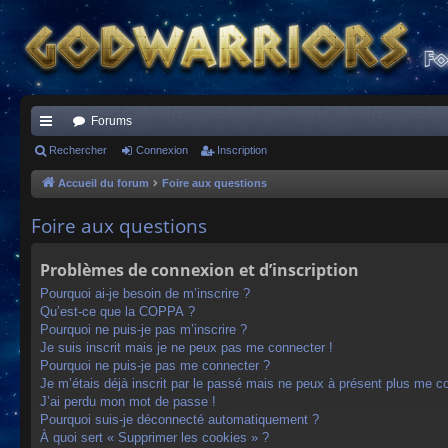
Forums
ac
Rechercher
Connexion
Inscription
co
Accueil du forum
Foire aux questions
ur
Foire aux questions
ci
Problèmes de connexion et d’inscription
s
Pourquoi ai-je besoin de m’inscrire ?
Qu’est-ce que la COPPA ?
Pourquoi ne puis-je pas m’inscrire ?
Je suis inscrit mais je ne peux pas me connecter !
Pourquoi ne puis-je pas me connecter ?
Je m’étais déjà inscrit par le passé mais ne peux à présent plus me c
J’ai perdu mon mot de passe !
Pourquoi suis-je déconnecté automatiquement ?
À quoi sert « Supprimer les cookies » ?