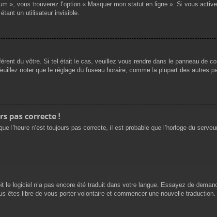
rum », vous trouverez l’option « Masquer mon statut en ligne ». Si vous activ
nt un utilisateur invisible.
férent du vôtre. Si tel était le cas, veuillez vous rendre dans le panneau de cont
llez noter que le réglage du fuseau horaire, comme la plupart des autres para
rs pas correcte !
ue l’heure n’est toujours pas correcte, il est probable que l’horloge du serveur
oit le logiciel n’a pas encore été traduit dans votre langue. Essayez de demande
us êtes libre de vous porter volontaire et commencer une nouvelle traduction. 