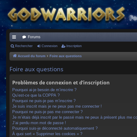
Forums
ac
Rechercher
Connexion
Inscription
co
Accueil du forum
Foire aux questions
ur
Foire aux questions
ci
Problèmes de connexion et d’inscription
s
Pourquoi ai-je besoin de m’inscrire ?
Qu’est-ce que la COPPA ?
Pourquoi ne puis-je pas m’inscrire ?
Je suis inscrit mais je ne peux pas me connecter !
Pourquoi ne puis-je pas me connecter ?
Je m’étais déjà inscrit par le passé mais ne peux à présent plus me c
J’ai perdu mon mot de passe !
Pourquoi suis-je déconnecté automatiquement ?
À quoi sert « Supprimer les cookies » ?