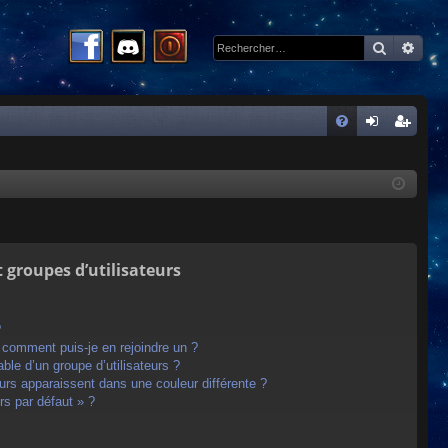
Recherc
Rech
R
FA
on
ns
Q
ne
cri
xi
pti
on
on
t groupes d’utilisateurs
?
t comment puis-je en rejoindre un ?
le d’un groupe d’utilisateurs ?
eurs apparaissent dans une couleur différente ?
rs par défaut » ?