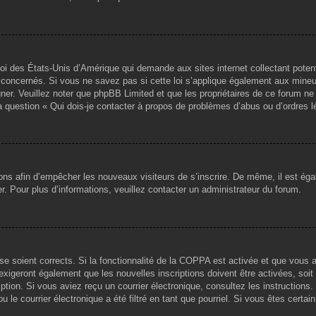
loi des États-Unis d’Amérique qui demande aux sites internet collectant pote
concernés. Si vous ne savez pas si cette loi s’applique également aux mineu
igner. Veuillez noter que phpBB Limited et que les propriétaires de ce forum 
la question « Qui dois-je contacter à propos de problèmes d’abus ou d’ordres l
tions afin d’empêcher les nouveaux visiteurs de s’inscrire. De même, il est ég
iser. Pour plus d’informations, veuillez contacter un administrateur du forum.
sse soient corrects. Si la fonctionnalité de la COPPA est activée et que vous 
exigeront également que les nouvelles inscriptions doivent être activées, soi
ription. Si vous aviez reçu un courrier électronique, consultez les instruction
le courrier électronique a été filtré en tant que pourriel. Si vous êtes certai