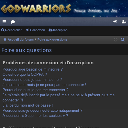
ac
Rechercher
or
Connexion
Inscription
on
ns
co
u
ne
cri
Accueil du forum
Foire aux questions
R
e
ur
m
xi
pti
Foire aux questions
c
ci
s
on
on
h
Problèmes de connexion et d’inscription
s
e
Pourquoi ai-je besoin de m’inscrire ?
r
Qu’est-ce que la COPPA ?
c
Pourquoi ne puis-je pas m’inscrire ?
h
Je suis inscrit mais je ne peux pas me connecter !
Pourquoi ne puis-je pas me connecter ?
e
Je m’étais déjà inscrit par le passé mais ne peux à présent plus me
r
connecter ?!
J’ai perdu mon mot de passe !
Pourquoi suis-je déconnecté automatiquement ?
À quoi sert « Supprimer les cookies » ?