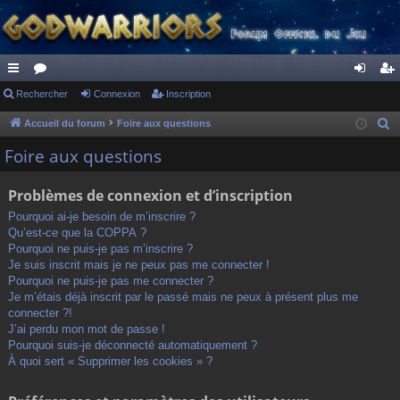
ac
Rechercher
or
Connexion
Inscription
on
ns
co
u
ne
cri
Accueil du forum
Foire aux questions
R
e
ur
m
xi
pti
Foire aux questions
c
ci
s
on
on
h
Problèmes de connexion et d’inscription
s
e
Pourquoi ai-je besoin de m’inscrire ?
r
Qu’est-ce que la COPPA ?
c
Pourquoi ne puis-je pas m’inscrire ?
h
Je suis inscrit mais je ne peux pas me connecter !
Pourquoi ne puis-je pas me connecter ?
e
Je m’étais déjà inscrit par le passé mais ne peux à présent plus me
r
connecter ?!
J’ai perdu mon mot de passe !
Pourquoi suis-je déconnecté automatiquement ?
À quoi sert « Supprimer les cookies » ?