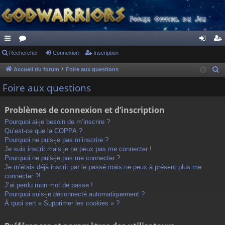
ac
Rechercher
or
Connexion
Inscription
on
ns
co
u
ne
cri
Accueil du forum
Foire aux questions
R
e
ur
m
xi
pti
Foire aux questions
c
ci
s
on
on
h
Problèmes de connexion et d’inscription
s
e
Pourquoi ai-je besoin de m’inscrire ?
r
Qu’est-ce que la COPPA ?
c
Pourquoi ne puis-je pas m’inscrire ?
h
Je suis inscrit mais je ne peux pas me connecter !
Pourquoi ne puis-je pas me connecter ?
e
Je m’étais déjà inscrit par le passé mais ne peux à présent plus me
r
connecter ?!
J’ai perdu mon mot de passe !
Pourquoi suis-je déconnecté automatiquement ?
À quoi sert « Supprimer les cookies » ?