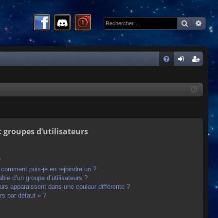
Recherc
Rech
R
FA
on
ns
Q
ne
cri
xi
pti
on
on
t groupes d’utilisateurs
?
t comment puis-je en rejoindre un ?
le d’un groupe d’utilisateurs ?
eurs apparaissent dans une couleur différente ?
rs par défaut » ?