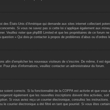
loi des États-Unis d’Amérique qui demande aux sites internet collectant pote
concernés. Si vous ne savez pas si cette loi s’applique également aux mineu
igner. Veuillez noter que phpBB Limited et que les propriétaires de ce forum 
la question « Qui dois-je contacter à propos de problèmes d’abus ou d’ordres l
tions afin d’empêcher les nouveaux visiteurs de s’inscrire. De même, il est ég
iser. Pour plus d’informations, veuillez contacter un administrateur du forum.
sse soient corrects. Si la fonctionnalité de la COPPA est activée et que vous 
exigeront également que les nouvelles inscriptions doivent être activées, soi
ription. Si vous aviez reçu un courrier électronique, consultez les instruction
le courrier électronique a été filtré en tant que pourriel. Si vous êtes certai