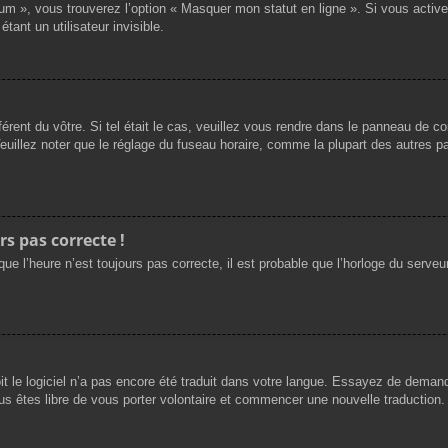
rum », vous trouverez l’option « Masquer mon statut en ligne ». Si vous activ
nt un utilisateur invisible.
férent du vôtre. Si tel était le cas, veuillez vous rendre dans le panneau de cont
llez noter que le réglage du fuseau horaire, comme la plupart des autres para
rs pas correcte !
ue l’heure n’est toujours pas correcte, il est probable que l’horloge du serveur
oit le logiciel n’a pas encore été traduit dans votre langue. Essayez de demande
us êtes libre de vous porter volontaire et commencer une nouvelle traduction. 