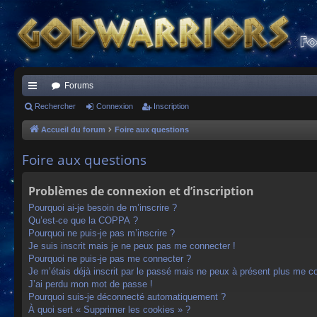
Forums
ac
Rechercher
Connexion
Inscription
co
Accueil du forum
Foire aux questions
ur
Foire aux questions
ci
Problèmes de connexion et d’inscription
s
Pourquoi ai-je besoin de m’inscrire ?
Qu’est-ce que la COPPA ?
Pourquoi ne puis-je pas m’inscrire ?
Je suis inscrit mais je ne peux pas me connecter !
Pourquoi ne puis-je pas me connecter ?
Je m’étais déjà inscrit par le passé mais ne peux à présent plus me c
J’ai perdu mon mot de passe !
Pourquoi suis-je déconnecté automatiquement ?
À quoi sert « Supprimer les cookies » ?