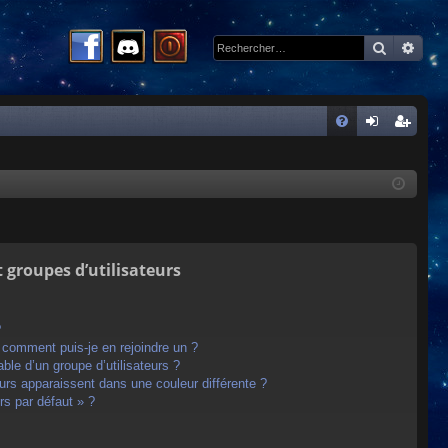
Recherc
Rech
R
FA
on
ns
Q
ne
cri
xi
pti
on
on
t groupes d’utilisateurs
?
t comment puis-je en rejoindre un ?
le d’un groupe d’utilisateurs ?
eurs apparaissent dans une couleur différente ?
rs par défaut » ?