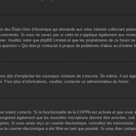
loi des États-Unis d’Amérique qui demande aux sites internet collectant pote
concernés. Si vous ne savez pas si cette loi s’applique également aux mineu
igner. Veuillez noter que phpBB Limited et que les propriétaires de ce forum 
la question « Qui dois-je contacter à propos de problèmes d’abus ou d’ordres l
tions afin d’empêcher les nouveaux visiteurs de s’inscrire. De même, il est ég
iser. Pour plus d’informations, veuillez contacter un administrateur du forum.
sse soient corrects. Si la fonctionnalité de la COPPA est activée et que vous 
exigeront également que les nouvelles inscriptions doivent être activées, soi
ription. Si vous aviez reçu un courrier électronique, consultez les instruction
le courrier électronique a été filtré en tant que pourriel. Si vous êtes certai