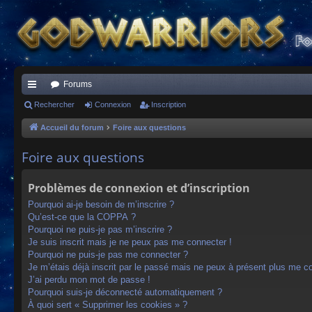
Forums
ac
Rechercher
Connexion
Inscription
co
Accueil du forum
Foire aux questions
ur
Foire aux questions
ci
Problèmes de connexion et d’inscription
s
Pourquoi ai-je besoin de m’inscrire ?
Qu’est-ce que la COPPA ?
Pourquoi ne puis-je pas m’inscrire ?
Je suis inscrit mais je ne peux pas me connecter !
Pourquoi ne puis-je pas me connecter ?
Je m’étais déjà inscrit par le passé mais ne peux à présent plus me c
J’ai perdu mon mot de passe !
Pourquoi suis-je déconnecté automatiquement ?
À quoi sert « Supprimer les cookies » ?