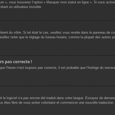
rum », vous trouverez l’option « Masquer mon statut en ligne ». Si vous activ
nt un utilisateur invisible.
férent du vôtre. Si tel était le cas, veuillez vous rendre dans le panneau de cont
llez noter que le réglage du fuseau horaire, comme la plupart des autres para
rs pas correcte !
ue l’heure n’est toujours pas correcte, il est probable que l’horloge du serveur
oit le logiciel n’a pas encore été traduit dans votre langue. Essayez de demande
us êtes libre de vous porter volontaire et commencer une nouvelle traduction. 