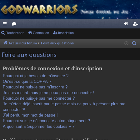
ac
Rechercher
or
Connexion
Inscription
on
ns
co
u
ne
cri
Accueil du forum
Foire aux questions
R
e
ur
m
xi
pti
Foire aux questions
c
ci
s
on
on
h
Problèmes de connexion et d’inscription
s
e
Pourquoi ai-je besoin de m’inscrire ?
r
Qu’est-ce que la COPPA ?
c
Pourquoi ne puis-je pas m’inscrire ?
h
Je suis inscrit mais je ne peux pas me connecter !
Pourquoi ne puis-je pas me connecter ?
e
Je m’étais déjà inscrit par le passé mais ne peux à présent plus me
r
connecter ?!
J’ai perdu mon mot de passe !
Pourquoi suis-je déconnecté automatiquement ?
À quoi sert « Supprimer les cookies » ?