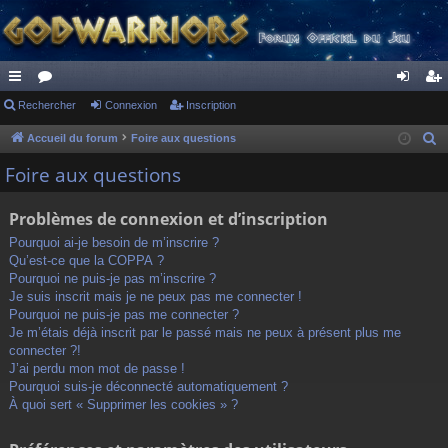
ac
Rechercher
or
Connexion
Inscription
on
ns
co
u
ne
cri
Accueil du forum
Foire aux questions
R
e
ur
m
xi
pti
Foire aux questions
c
ci
s
on
on
h
Problèmes de connexion et d’inscription
s
e
Pourquoi ai-je besoin de m’inscrire ?
r
Qu’est-ce que la COPPA ?
c
Pourquoi ne puis-je pas m’inscrire ?
h
Je suis inscrit mais je ne peux pas me connecter !
Pourquoi ne puis-je pas me connecter ?
e
Je m’étais déjà inscrit par le passé mais ne peux à présent plus me
r
connecter ?!
J’ai perdu mon mot de passe !
Pourquoi suis-je déconnecté automatiquement ?
À quoi sert « Supprimer les cookies » ?