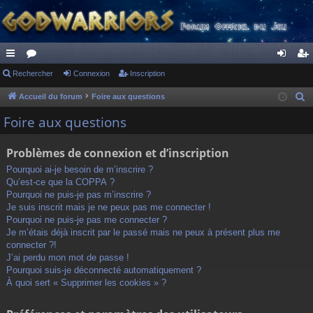
ac
Rechercher
or
Connexion
Inscription
on
ns
co
u
ne
cri
Accueil du forum
Foire aux questions
R
e
ur
m
xi
pti
Foire aux questions
c
ci
s
on
on
h
Problèmes de connexion et d’inscription
s
e
Pourquoi ai-je besoin de m’inscrire ?
r
Qu’est-ce que la COPPA ?
c
Pourquoi ne puis-je pas m’inscrire ?
h
Je suis inscrit mais je ne peux pas me connecter !
Pourquoi ne puis-je pas me connecter ?
e
Je m’étais déjà inscrit par le passé mais ne peux à présent plus me
r
connecter ?!
J’ai perdu mon mot de passe !
Pourquoi suis-je déconnecté automatiquement ?
À quoi sert « Supprimer les cookies » ?