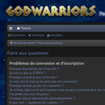
Forums
ac
Rechercher
Connexion
Inscription
co
Accueil du forum
Foire aux questions
ur
Foire aux questions
ci
Problèmes de connexion et d’inscription
s
Pourquoi ai-je besoin de m’inscrire ?
Qu’est-ce que la COPPA ?
Pourquoi ne puis-je pas m’inscrire ?
Je suis inscrit mais je ne peux pas me connecter !
Pourquoi ne puis-je pas me connecter ?
Je m’étais déjà inscrit par le passé mais ne peux à présent plus me c
J’ai perdu mon mot de passe !
Pourquoi suis-je déconnecté automatiquement ?
À quoi sert « Supprimer les cookies » ?