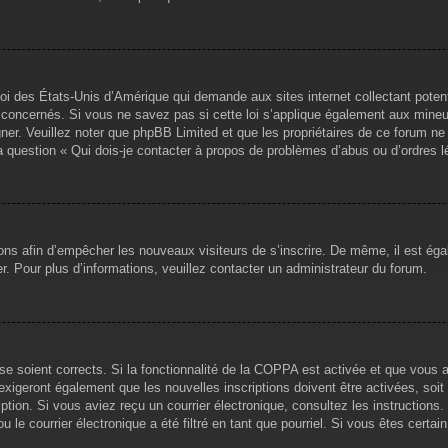
loi des États-Unis d’Amérique qui demande aux sites internet collectant pote
concernés. Si vous ne savez pas si cette loi s’applique également aux mineu
igner. Veuillez noter que phpBB Limited et que les propriétaires de ce forum 
la question « Qui dois-je contacter à propos de problèmes d’abus ou d’ordres l
tions afin d’empêcher les nouveaux visiteurs de s’inscrire. De même, il est ég
iser. Pour plus d’informations, veuillez contacter un administrateur du forum.
sse soient corrects. Si la fonctionnalité de la COPPA est activée et que vous 
exigeront également que les nouvelles inscriptions doivent être activées, soi
ription. Si vous aviez reçu un courrier électronique, consultez les instruction
le courrier électronique a été filtré en tant que pourriel. Si vous êtes certai