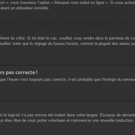
rum », vous trouverez l’option « Masquer mon statut en ligne ». Si vous activ
nt un utilisateur invisible.
férent du vôtre. Si tel était le cas, veuillez vous rendre dans le panneau de cont
llez noter que le réglage du fuseau horaire, comme la plupart des autres para
rs pas correcte !
ue l’heure n’est toujours pas correcte, il est probable que l’horloge du serveur
oit le logiciel n’a pas encore été traduit dans votre langue. Essayez de demande
us êtes libre de vous porter volontaire et commencer une nouvelle traduction. 