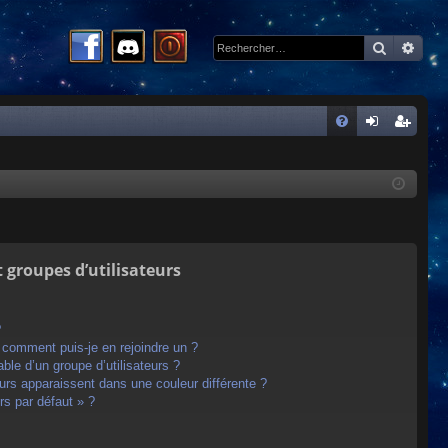
Recherc
Rech
R
FA
on
ns
Q
ne
cri
xi
pti
on
on
t groupes d’utilisateurs
?
t comment puis-je en rejoindre un ?
le d’un groupe d’utilisateurs ?
eurs apparaissent dans une couleur différente ?
rs par défaut » ?