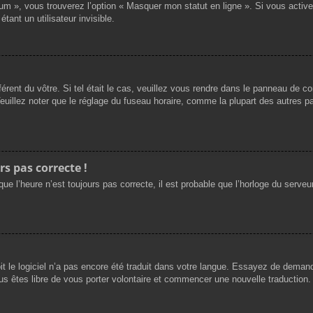
rum », vous trouverez l’option « Masquer mon statut en ligne ». Si vous activ
nt un utilisateur invisible.
férent du vôtre. Si tel était le cas, veuillez vous rendre dans le panneau de cont
llez noter que le réglage du fuseau horaire, comme la plupart des autres para
rs pas correcte !
ue l’heure n’est toujours pas correcte, il est probable que l’horloge du serveur
oit le logiciel n’a pas encore été traduit dans votre langue. Essayez de demande
us êtes libre de vous porter volontaire et commencer une nouvelle traduction. 