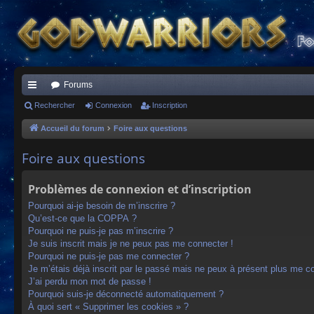
Forums
ac
Rechercher
Connexion
Inscription
co
Accueil du forum
Foire aux questions
ur
Foire aux questions
ci
Problèmes de connexion et d’inscription
s
Pourquoi ai-je besoin de m’inscrire ?
Qu’est-ce que la COPPA ?
Pourquoi ne puis-je pas m’inscrire ?
Je suis inscrit mais je ne peux pas me connecter !
Pourquoi ne puis-je pas me connecter ?
Je m’étais déjà inscrit par le passé mais ne peux à présent plus me c
J’ai perdu mon mot de passe !
Pourquoi suis-je déconnecté automatiquement ?
À quoi sert « Supprimer les cookies » ?