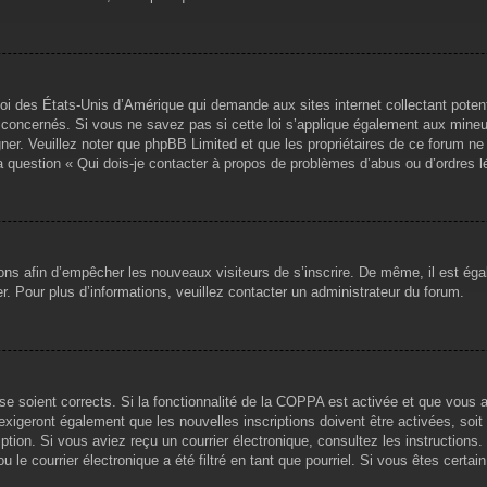
loi des États-Unis d’Amérique qui demande aux sites internet collectant pote
concernés. Si vous ne savez pas si cette loi s’applique également aux mineu
igner. Veuillez noter que phpBB Limited et que les propriétaires de ce forum 
la question « Qui dois-je contacter à propos de problèmes d’abus ou d’ordres l
tions afin d’empêcher les nouveaux visiteurs de s’inscrire. De même, il est ég
iser. Pour plus d’informations, veuillez contacter un administrateur du forum.
sse soient corrects. Si la fonctionnalité de la COPPA est activée et que vous 
exigeront également que les nouvelles inscriptions doivent être activées, soi
ription. Si vous aviez reçu un courrier électronique, consultez les instruction
le courrier électronique a été filtré en tant que pourriel. Si vous êtes certai