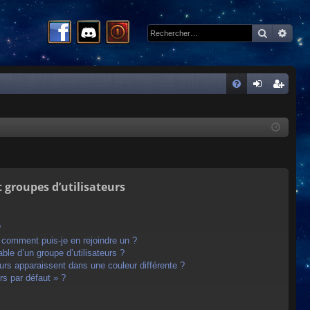
Recherc
Rech
R
FA
on
ns
Q
ne
cri
xi
pti
on
on
t groupes d’utilisateurs
?
t comment puis-je en rejoindre un ?
le d’un groupe d’utilisateurs ?
eurs apparaissent dans une couleur différente ?
rs par défaut » ?