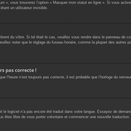
rum », vous trouverez l’option « Masquer mon statut en ligne ». Si vous activ
nt un utilisateur invisible.
férent du vôtre. Si tel était le cas, veuillez vous rendre dans le panneau de cont
llez noter que le réglage du fuseau horaire, comme la plupart des autres para
rs pas correcte !
ue l’heure n’est toujours pas correcte, il est probable que l’horloge du serveur
oit le logiciel n’a pas encore été traduit dans votre langue. Essayez de demande
us êtes libre de vous porter volontaire et commencer une nouvelle traduction. 