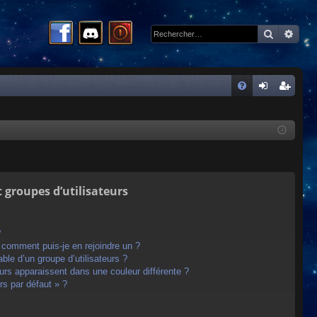
Recherc
Rech
R
FA
on
ns
Q
ne
cri
xi
pti
on
on
t groupes d’utilisateurs
?
t comment puis-je en rejoindre un ?
le d’un groupe d’utilisateurs ?
eurs apparaissent dans une couleur différente ?
rs par défaut » ?