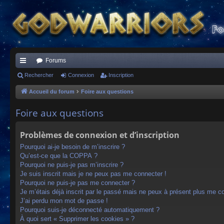
Forums
ac
Rechercher
Connexion
Inscription
co
Accueil du forum
Foire aux questions
ur
Foire aux questions
ci
Problèmes de connexion et d’inscription
s
Pourquoi ai-je besoin de m’inscrire ?
Qu’est-ce que la COPPA ?
Pourquoi ne puis-je pas m’inscrire ?
Je suis inscrit mais je ne peux pas me connecter !
Pourquoi ne puis-je pas me connecter ?
Je m’étais déjà inscrit par le passé mais ne peux à présent plus me c
J’ai perdu mon mot de passe !
Pourquoi suis-je déconnecté automatiquement ?
À quoi sert « Supprimer les cookies » ?