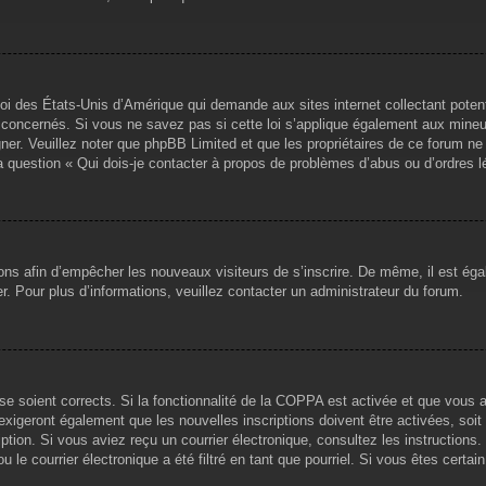
loi des États-Unis d’Amérique qui demande aux sites internet collectant pote
concernés. Si vous ne savez pas si cette loi s’applique également aux mineu
igner. Veuillez noter que phpBB Limited et que les propriétaires de ce forum 
la question « Qui dois-je contacter à propos de problèmes d’abus ou d’ordres l
tions afin d’empêcher les nouveaux visiteurs de s’inscrire. De même, il est ég
iser. Pour plus d’informations, veuillez contacter un administrateur du forum.
sse soient corrects. Si la fonctionnalité de la COPPA est activée et que vous 
exigeront également que les nouvelles inscriptions doivent être activées, soi
ription. Si vous aviez reçu un courrier électronique, consultez les instruction
le courrier électronique a été filtré en tant que pourriel. Si vous êtes certai